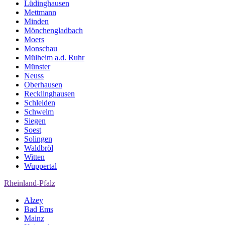
Lüdinghausen
Mettmann
Minden
Mönchengladbach
Moers
Monschau
Mülheim a.d. Ruhr
Münster
Neuss
Oberhausen
Recklinghausen
Schleiden
Schwelm
Siegen
Soest
Solingen
Waldbröl
Witten
Wuppertal
Rheinland-Pfalz
Alzey
Bad Ems
Mainz