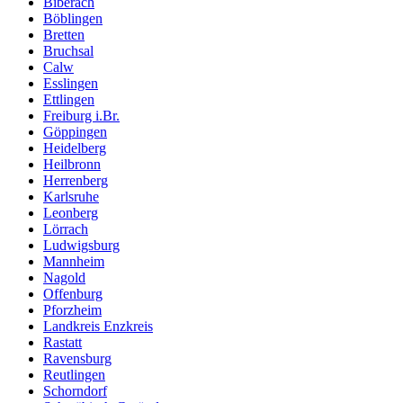
Biberach
Böblingen
Bretten
Bruchsal
Calw
Esslingen
Ettlingen
Freiburg i.Br.
Göppingen
Heidelberg
Heilbronn
Herrenberg
Karlsruhe
Leonberg
Lörrach
Ludwigsburg
Mannheim
Nagold
Offenburg
Pforzheim
Landkreis Enzkreis
Rastatt
Ravensburg
Reutlingen
Schorndorf