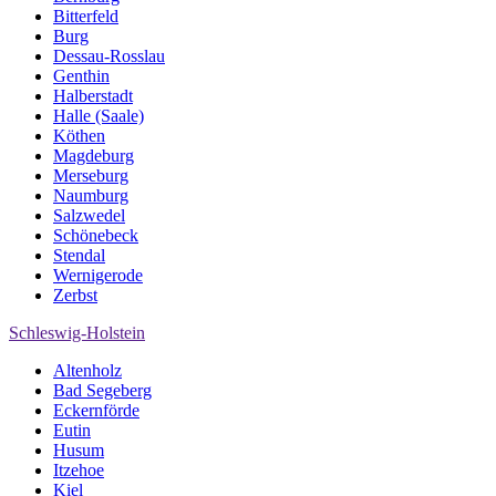
Bitterfeld
Burg
Dessau-Rosslau
Genthin
Halberstadt
Halle (Saale)
Köthen
Magdeburg
Merseburg
Naumburg
Salzwedel
Schönebeck
Stendal
Wernigerode
Zerbst
Schleswig-Holstein
Altenholz
Bad Segeberg
Eckernförde
Eutin
Husum
Itzehoe
Kiel