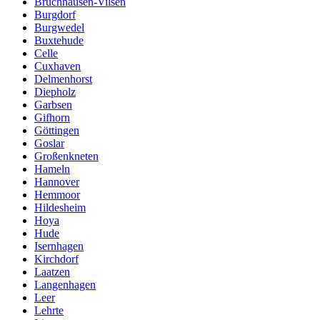
Bruchhausen-Vilsen
Burgdorf
Burgwedel
Buxtehude
Celle
Cuxhaven
Delmenhorst
Diepholz
Garbsen
Gifhorn
Göttingen
Goslar
Großenkneten
Hameln
Hannover
Hemmoor
Hildesheim
Hoya
Hude
Isernhagen
Kirchdorf
Laatzen
Langenhagen
Leer
Lehrte