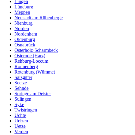
Lingen
Lüneburg
Meppen
Neustadt am Rübenberge
Nienburg
Norden
Nordenham
Oldenburg
Osnabrück
Osterholz-Scharmbeck
Osterode (Harz)
Rehburg-Loccum
Ronnenberg
Rotenburg (Wümme)
Salzgitter
Seelze
Sehnde
Springe am Deister
Sulingen
Syke
Twistringen
Uchte
Uelzen
Uetze
Verden