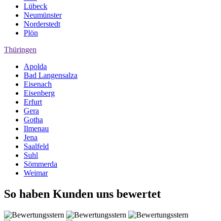
Lübeck
Neumünster
Norderstedt
Plön
Thüringen
Apolda
Bad Langensalza
Eisenach
Eisenberg
Erfurt
Gera
Gotha
Ilmenau
Jena
Saalfeld
Suhl
Sömmerda
Weimar
So haben Kunden uns bewertet