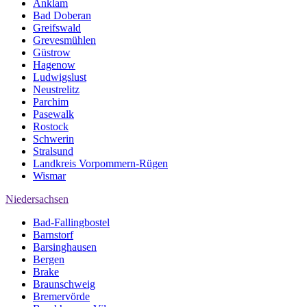
Anklam
Bad Doberan
Greifswald
Grevesmühlen
Güstrow
Hagenow
Ludwigslust
Neustrelitz
Parchim
Pasewalk
Rostock
Schwerin
Stralsund
Landkreis Vorpommern-Rügen
Wismar
Niedersachsen
Bad-Fallingbostel
Barnstorf
Barsinghausen
Bergen
Brake
Braunschweig
Bremervörde