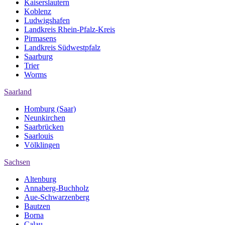
Kaiserslautern
Koblenz
Ludwigshafen
Landkreis Rhein-Pfalz-Kreis
Pirmasens
Landkreis Südwestpfalz
Saarburg
Trier
Worms
Saarland
Homburg (Saar)
Neunkirchen
Saarbrücken
Saarlouis
Völklingen
Sachsen
Altenburg
Annaberg-Buchholz
Aue-Schwarzenberg
Bautzen
Borna
Calau