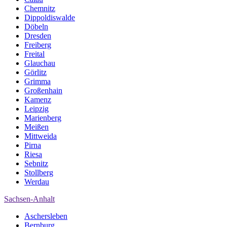
Chemnitz
Dippoldiswalde
Döbeln
Dresden
Freiberg
Freital
Glauchau
Görlitz
Grimma
Großenhain
Kamenz
Leipzig
Marienberg
Meißen
Mittweida
Pirna
Riesa
Sebnitz
Stollberg
Werdau
Sachsen-Anhalt
Aschersleben
Bernburg