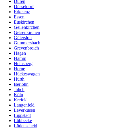
Düren
Düsseldorf
Erkelenz
Essen
Euskirchen
Geilenkirchen
Gelsenkirchen
Gütersloh
Gummersbach
Grevenbroich
Hagen
Hamm
Heinsberg
Herne
Hückeswagen
Hürth
Iserlohn
Jülich
Köln
Krefeld
Langenfeld
Leverkusen
Lippstadt
Lübbecke
Lüdenscheid