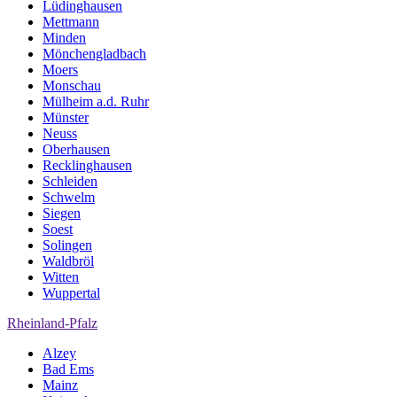
Lüdinghausen
Mettmann
Minden
Mönchengladbach
Moers
Monschau
Mülheim a.d. Ruhr
Münster
Neuss
Oberhausen
Recklinghausen
Schleiden
Schwelm
Siegen
Soest
Solingen
Waldbröl
Witten
Wuppertal
Rheinland-Pfalz
Alzey
Bad Ems
Mainz