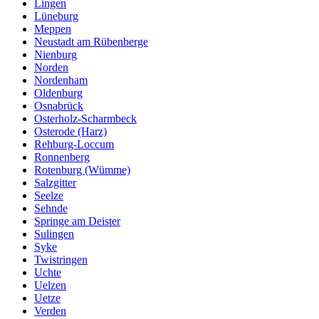
Lingen
Lüneburg
Meppen
Neustadt am Rübenberge
Nienburg
Norden
Nordenham
Oldenburg
Osnabrück
Osterholz-Scharmbeck
Osterode (Harz)
Rehburg-Loccum
Ronnenberg
Rotenburg (Wümme)
Salzgitter
Seelze
Sehnde
Springe am Deister
Sulingen
Syke
Twistringen
Uchte
Uelzen
Uetze
Verden