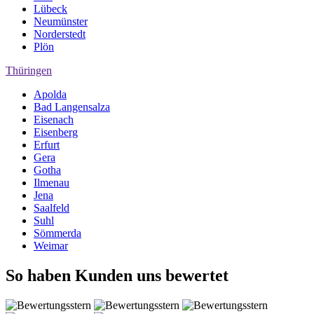
Lübeck
Neumünster
Norderstedt
Plön
Thüringen
Apolda
Bad Langensalza
Eisenach
Eisenberg
Erfurt
Gera
Gotha
Ilmenau
Jena
Saalfeld
Suhl
Sömmerda
Weimar
So haben Kunden uns bewertet