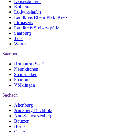
Kaiserslautern
Koblenz
Ludwigshafen
Landkreis Rhein-Pfalz-Kreis
Pirmasens
Landkreis Südwestpfalz
Saarburg
Trier
Worms
Saarland
Homburg (Saar)
Neunkirchen
Saarbrücken
Saarlouis
Völklingen
Sachsen
Altenburg
Annaberg-Buchholz
Aue-Schwarzenberg
Bautzen
Borna
Calau