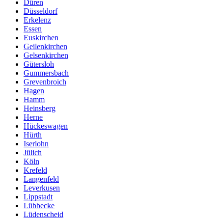
Düren
Düsseldorf
Erkelenz
Essen
Euskirchen
Geilenkirchen
Gelsenkirchen
Gütersloh
Gummersbach
Grevenbroich
Hagen
Hamm
Heinsberg
Herne
Hückeswagen
Hürth
Iserlohn
Jülich
Köln
Krefeld
Langenfeld
Leverkusen
Lippstadt
Lübbecke
Lüdenscheid