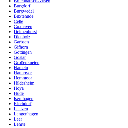
Bruchhausen-Vilsen
Burgdorf
Burgwedel
Buxtehude
Celle
Cuxhaven
Delmenhorst
Diepholz
Garbsen
Gifhorn
Göttingen
Goslar
Großenkneten
Hameln
Hannover
Hemmoor
Hildesheim
Hoya
Hude
Isernhagen
Kirchdorf
Laatzen
Langenhagen
Leer
Lehrte