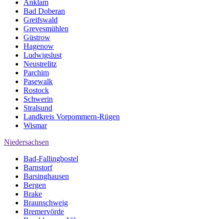
Anklam
Bad Doberan
Greifswald
Grevesmühlen
Güstrow
Hagenow
Ludwigslust
Neustrelitz
Parchim
Pasewalk
Rostock
Schwerin
Stralsund
Landkreis Vorpommern-Rügen
Wismar
Niedersachsen
Bad-Fallingbostel
Barnstorf
Barsinghausen
Bergen
Brake
Braunschweig
Bremervörde