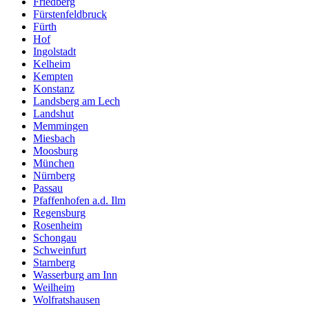
Friedberg
Fürstenfeldbruck
Fürth
Hof
Ingolstadt
Kelheim
Kempten
Konstanz
Landsberg am Lech
Landshut
Memmingen
Miesbach
Moosburg
München
Nürnberg
Passau
Pfaffenhofen a.d. Ilm
Regensburg
Rosenheim
Schongau
Schweinfurt
Starnberg
Wasserburg am Inn
Weilheim
Wolfratshausen