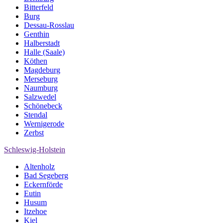
Bitterfeld
Burg
Dessau-Rosslau
Genthin
Halberstadt
Halle (Saale)
Köthen
Magdeburg
Merseburg
Naumburg
Salzwedel
Schönebeck
Stendal
Wernigerode
Zerbst
Schleswig-Holstein
Altenholz
Bad Segeberg
Eckernförde
Eutin
Husum
Itzehoe
Kiel