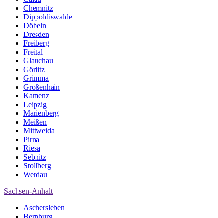
Chemnitz
Dippoldiswalde
Döbeln
Dresden
Freiberg
Freital
Glauchau
Görlitz
Grimma
Großenhain
Kamenz
Leipzig
Marienberg
Meißen
Mittweida
Pirna
Riesa
Sebnitz
Stollberg
Werdau
Sachsen-Anhalt
Aschersleben
Bernburg