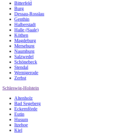
Bitterfeld
Burg
Dessau-Rosslau
Genthin
Halberstadt
Halle (Saale)
Köthen
Magdeburg
Merseburg
Naumburg
Salzwedel
Schönebeck
Stendal
Wernigerode
Zerbst
Schleswig-Holstein
Altenholz
Bad Segeberg
Eckernförde
Eutin
Husum
Itzehoe
Kiel