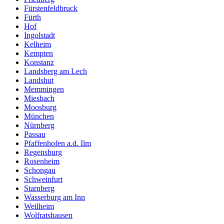
Fürstenfeldbruck
Fürth
Hof
Ingolstadt
Kelheim
Kempten
Konstanz
Landsberg am Lech
Landshut
Memmingen
Miesbach
Moosburg
München
Nürnberg
Passau
Pfaffenhofen a.d. Ilm
Regensburg
Rosenheim
Schongau
Schweinfurt
Starnberg
Wasserburg am Inn
Weilheim
Wolfratshausen