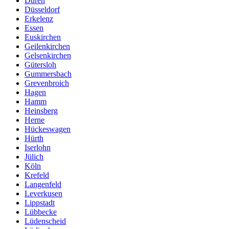
Düren
Düsseldorf
Erkelenz
Essen
Euskirchen
Geilenkirchen
Gelsenkirchen
Gütersloh
Gummersbach
Grevenbroich
Hagen
Hamm
Heinsberg
Herne
Hückeswagen
Hürth
Iserlohn
Jülich
Köln
Krefeld
Langenfeld
Leverkusen
Lippstadt
Lübbecke
Lüdenscheid