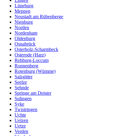
Lingen
Lüneburg
Meppen
Neustadt am Rübenberge
Nienburg
Norden
Nordenham
Oldenburg
Osnabrück
Osterholz-Scharmbeck
Osterode (Harz)
Rehburg-Loccum
Ronnenberg
Rotenburg (Wümme)
Salzgitter
Seelze
Sehnde
Springe am Deister
Sulingen
Syke
Twistringen
Uchte
Uelzen
Uetze
Verden