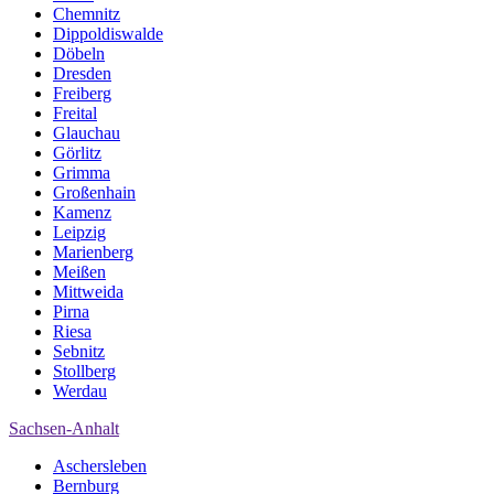
Chemnitz
Dippoldiswalde
Döbeln
Dresden
Freiberg
Freital
Glauchau
Görlitz
Grimma
Großenhain
Kamenz
Leipzig
Marienberg
Meißen
Mittweida
Pirna
Riesa
Sebnitz
Stollberg
Werdau
Sachsen-Anhalt
Aschersleben
Bernburg