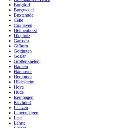
Burgdorf
Burgwedel
Buxtehude
Celle
Cuxhaven
Delmenhorst
Diepholz
Garbsen
Gifhorn
Göttingen
Goslar
Großenkneten
Hameln
Hannover
Hemmoor
Hildesheim
Hoya
Hude
Isernhagen
Kirchdorf
Laatzen
Langenhagen
Leer
Lehrte