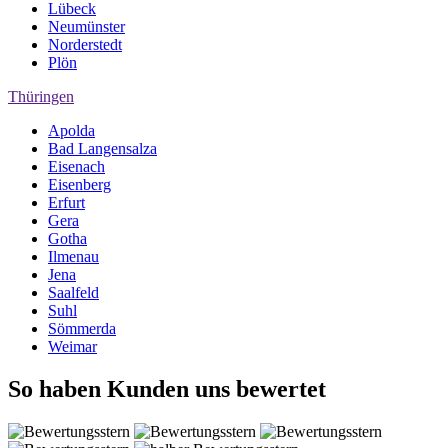
Lübeck
Neumünster
Norderstedt
Plön
Thüringen
Apolda
Bad Langensalza
Eisenach
Eisenberg
Erfurt
Gera
Gotha
Ilmenau
Jena
Saalfeld
Suhl
Sömmerda
Weimar
So haben Kunden uns bewertet