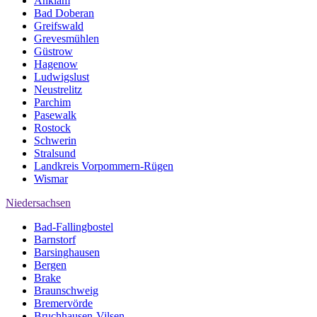
Anklam
Bad Doberan
Greifswald
Grevesmühlen
Güstrow
Hagenow
Ludwigslust
Neustrelitz
Parchim
Pasewalk
Rostock
Schwerin
Stralsund
Landkreis Vorpommern-Rügen
Wismar
Niedersachsen
Bad-Fallingbostel
Barnstorf
Barsinghausen
Bergen
Brake
Braunschweig
Bremervörde
Bruchhausen-Vilsen