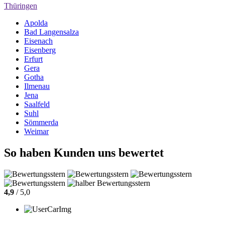
Thüringen
Apolda
Bad Langensalza
Eisenach
Eisenberg
Erfurt
Gera
Gotha
Ilmenau
Jena
Saalfeld
Suhl
Sömmerda
Weimar
So haben Kunden uns bewertet
4,9
/ 5,0