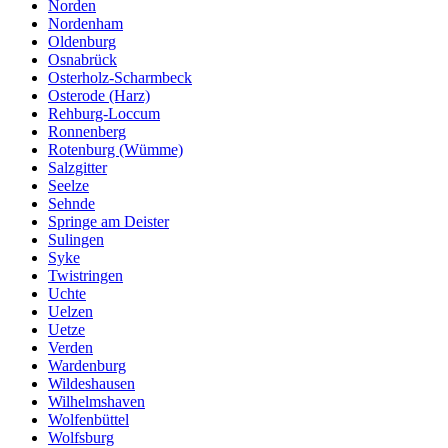
Norden
Nordenham
Oldenburg
Osnabrück
Osterholz-Scharmbeck
Osterode (Harz)
Rehburg-Loccum
Ronnenberg
Rotenburg (Wümme)
Salzgitter
Seelze
Sehnde
Springe am Deister
Sulingen
Syke
Twistringen
Uchte
Uelzen
Uetze
Verden
Wardenburg
Wildeshausen
Wilhelmshaven
Wolfenbüttel
Wolfsburg