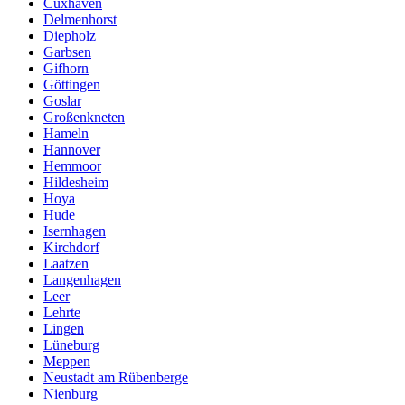
Cuxhaven
Delmenhorst
Diepholz
Garbsen
Gifhorn
Göttingen
Goslar
Großenkneten
Hameln
Hannover
Hemmoor
Hildesheim
Hoya
Hude
Isernhagen
Kirchdorf
Laatzen
Langenhagen
Leer
Lehrte
Lingen
Lüneburg
Meppen
Neustadt am Rübenberge
Nienburg