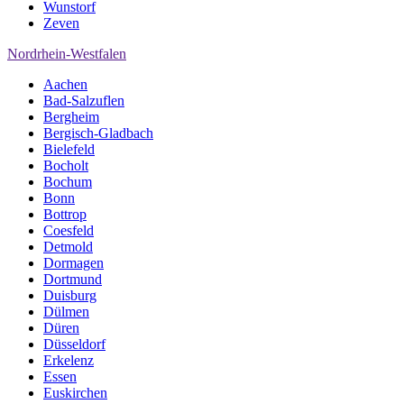
Wunstorf
Zeven
Nordrhein-Westfalen
Aachen
Bad-Salzuflen
Bergheim
Bergisch-Gladbach
Bielefeld
Bocholt
Bochum
Bonn
Bottrop
Coesfeld
Detmold
Dormagen
Dortmund
Duisburg
Dülmen
Düren
Düsseldorf
Erkelenz
Essen
Euskirchen