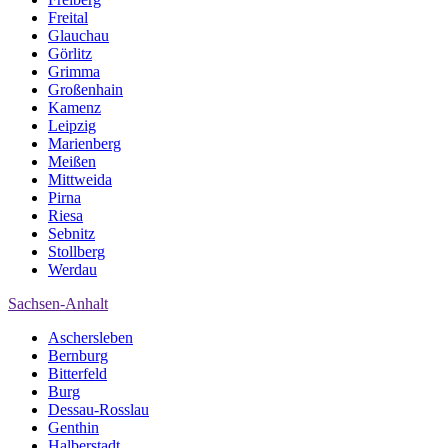
Freital
Glauchau
Görlitz
Grimma
Großenhain
Kamenz
Leipzig
Marienberg
Meißen
Mittweida
Pirna
Riesa
Sebnitz
Stollberg
Werdau
Sachsen-Anhalt
Aschersleben
Bernburg
Bitterfeld
Burg
Dessau-Rosslau
Genthin
Halberstadt