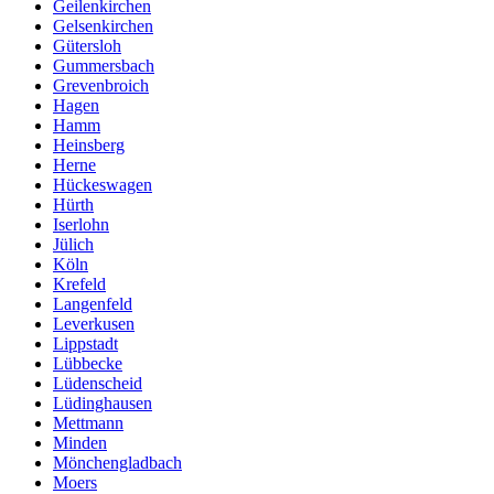
Geilenkirchen
Gelsenkirchen
Gütersloh
Gummersbach
Grevenbroich
Hagen
Hamm
Heinsberg
Herne
Hückeswagen
Hürth
Iserlohn
Jülich
Köln
Krefeld
Langenfeld
Leverkusen
Lippstadt
Lübbecke
Lüdenscheid
Lüdinghausen
Mettmann
Minden
Mönchengladbach
Moers