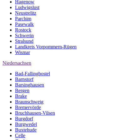
Hagenow
Ludwigslust
Neustrelitz
Parchim
Pasewalk
Rostock
Schwerin
Stralsund
Landkreis Vorpommern-Rügen
Wismar
Niedersachsen
Bad-Fallingbostel
Barnstorf
Barsinghausen
Bergen
Brake
Braunschweig
Bremervörde
Bruchhausen-Vilsen
Burgdorf
Burgwedel
Buxtehude
Celle