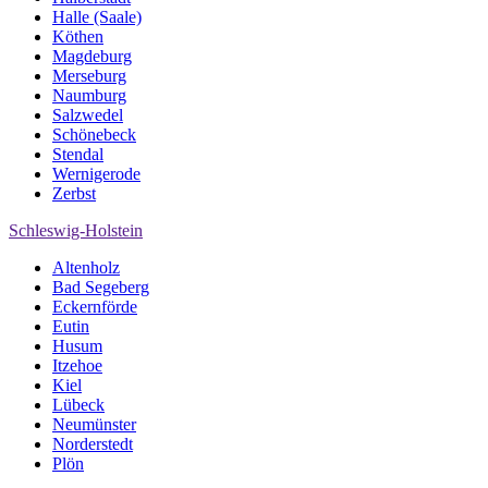
Halle (Saale)
Köthen
Magdeburg
Merseburg
Naumburg
Salzwedel
Schönebeck
Stendal
Wernigerode
Zerbst
Schleswig-Holstein
Altenholz
Bad Segeberg
Eckernförde
Eutin
Husum
Itzehoe
Kiel
Lübeck
Neumünster
Norderstedt
Plön