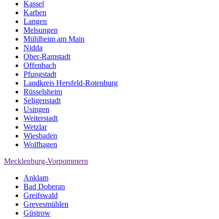
Kassel
Karben
Langen
Melsungen
Mühlheim am Main
Nidda
Ober-Ramstadt
Offenbach
Pfungstadt
Landkreis Hersfeld-Rotenburg
Rüsselsheim
Seligenstadt
Usingen
Weiterstadt
Wetzlar
Wiesbaden
Wolfhagen
Mecklenburg-Vorpommern
Anklam
Bad Doberan
Greifswald
Grevesmühlen
Güstrow