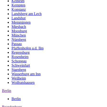
Kelheim
Kempten
Konstanz
Landsberg am Lech
Landshut
Memmingen
Miesbach
Moosburg
München
Nürnberg
Passau
Pfaffenhofen a.d. Ilm
Regensburg
Rosenheim
Schongau
Schweinfurt
Starnberg
Wasserburg am Inn
Weilheim
Wolfratshausen
Berlin
Berlin
Brandenburg