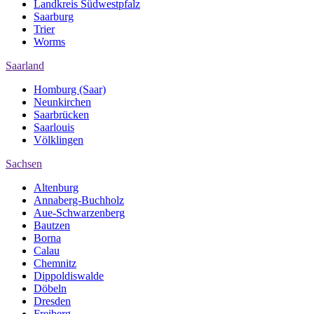
Landkreis Südwestpfalz
Saarburg
Trier
Worms
Saarland
Homburg (Saar)
Neunkirchen
Saarbrücken
Saarlouis
Völklingen
Sachsen
Altenburg
Annaberg-Buchholz
Aue-Schwarzenberg
Bautzen
Borna
Calau
Chemnitz
Dippoldiswalde
Döbeln
Dresden
Freiberg