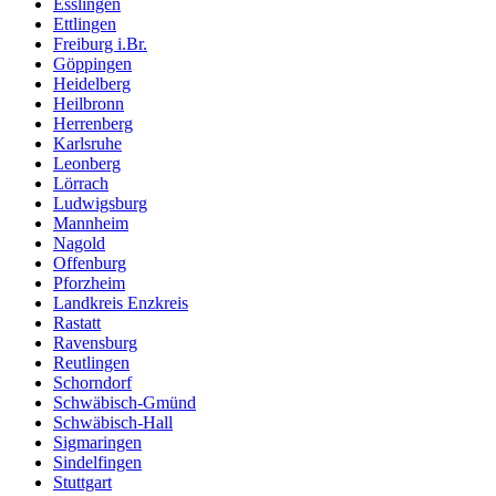
Esslingen
Ettlingen
Freiburg i.Br.
Göppingen
Heidelberg
Heilbronn
Herrenberg
Karlsruhe
Leonberg
Lörrach
Ludwigsburg
Mannheim
Nagold
Offenburg
Pforzheim
Landkreis Enzkreis
Rastatt
Ravensburg
Reutlingen
Schorndorf
Schwäbisch-Gmünd
Schwäbisch-Hall
Sigmaringen
Sindelfingen
Stuttgart