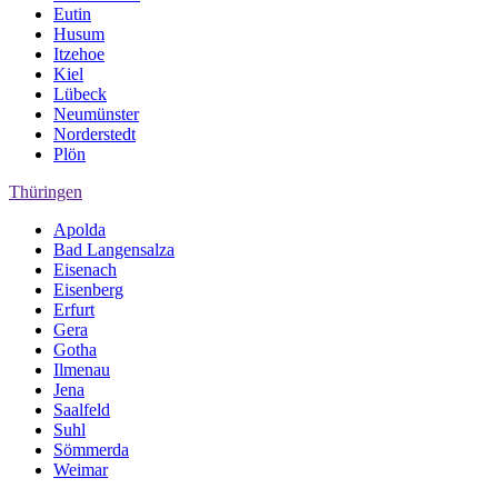
Eutin
Husum
Itzehoe
Kiel
Lübeck
Neumünster
Norderstedt
Plön
Thüringen
Apolda
Bad Langensalza
Eisenach
Eisenberg
Erfurt
Gera
Gotha
Ilmenau
Jena
Saalfeld
Suhl
Sömmerda
Weimar