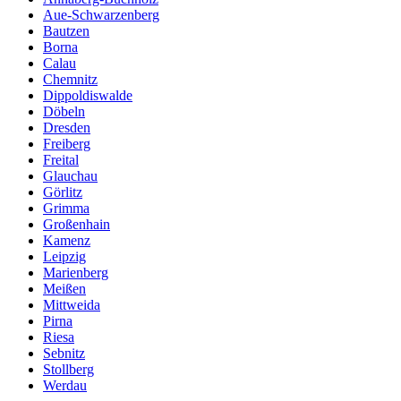
Aue-Schwarzenberg
Bautzen
Borna
Calau
Chemnitz
Dippoldiswalde
Döbeln
Dresden
Freiberg
Freital
Glauchau
Görlitz
Grimma
Großenhain
Kamenz
Leipzig
Marienberg
Meißen
Mittweida
Pirna
Riesa
Sebnitz
Stollberg
Werdau