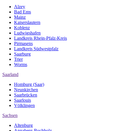
Alzey
Bad Ems
Mainz
Kaiserslautern
Koblenz
Ludwigshafen
Landkreis Rhein-Pfalz-Kreis
Pirmasens
Landkreis Südwestpfalz
Saarburg
Trier
Worms
Saarland
Homburg (Saar)
Neunkirchen
Saarbrücken
Saarlouis
Völklingen
Sachsen
Altenburg
Annaberg-Buchholz