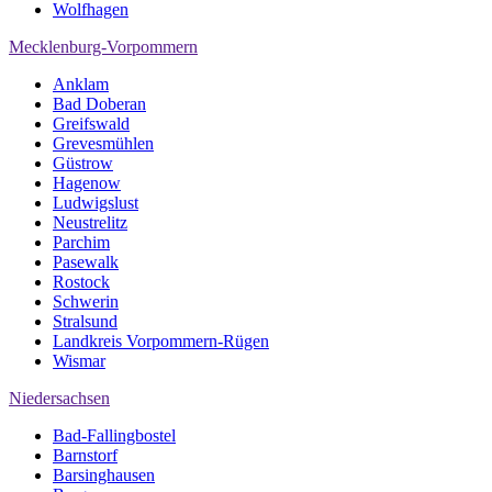
Wolfhagen
Mecklenburg-Vorpommern
Anklam
Bad Doberan
Greifswald
Grevesmühlen
Güstrow
Hagenow
Ludwigslust
Neustrelitz
Parchim
Pasewalk
Rostock
Schwerin
Stralsund
Landkreis Vorpommern-Rügen
Wismar
Niedersachsen
Bad-Fallingbostel
Barnstorf
Barsinghausen