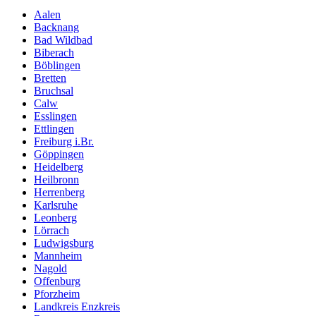
Aalen
Backnang
Bad Wildbad
Biberach
Böblingen
Bretten
Bruchsal
Calw
Esslingen
Ettlingen
Freiburg i.Br.
Göppingen
Heidelberg
Heilbronn
Herrenberg
Karlsruhe
Leonberg
Lörrach
Ludwigsburg
Mannheim
Nagold
Offenburg
Pforzheim
Landkreis Enzkreis