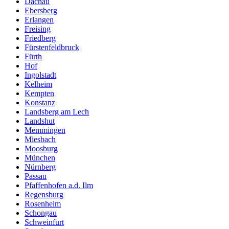
Dachau
Ebersberg
Erlangen
Freising
Friedberg
Fürstenfeldbruck
Fürth
Hof
Ingolstadt
Kelheim
Kempten
Konstanz
Landsberg am Lech
Landshut
Memmingen
Miesbach
Moosburg
München
Nürnberg
Passau
Pfaffenhofen a.d. Ilm
Regensburg
Rosenheim
Schongau
Schweinfurt