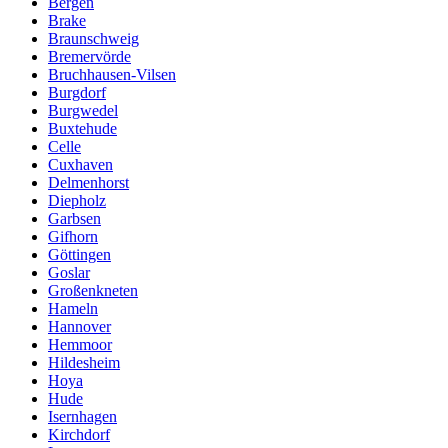
Bergen
Brake
Braunschweig
Bremervörde
Bruchhausen-Vilsen
Burgdorf
Burgwedel
Buxtehude
Celle
Cuxhaven
Delmenhorst
Diepholz
Garbsen
Gifhorn
Göttingen
Goslar
Großenkneten
Hameln
Hannover
Hemmoor
Hildesheim
Hoya
Hude
Isernhagen
Kirchdorf