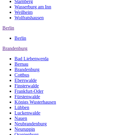
Starnberg
Wasserburg am Inn
Weilheim
Wolfratshausen
Berlin
Berlin
Brandenburg
Bad Liebenwerda
Bernau
Brandenburg
Cottbus
Eberswalde
Finsterwalde
Frankfurt-Oder
Fürstenwalde
Königs Wusterhausen
Lübben
Luckenwalde
Nauen
Neubrandenburg
Neuruppin
Oranienburg