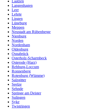
Laatzen
Langenhagen
Leer
Lehrte
Lingen
Lüneburg
Meppen
Neustadt am Rübenberge
Nienburg
Norden
Nordenham
Oldenburg
Osnabrück
Osterholz-Scharmbeck
Osterode (Harz)
Rehburg-Loccum
Ronnenberg
Rotenburg (Wümme)
Salzgitter
Seelze
Sehnde
Springe am Deister
Sulingen
Syke
Twistringen