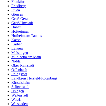
Frankfurt
Friedberg
Fulda
Giessen
Groß-Gerau
Groß-Umstadt
Hanau
Hofgeismar
Hofheim am Taunus
Kassel
Karben
Langen
Melsungen
Mühlheim am Main
Nidda
Ober-Ramstadt
Offenbach
Pfungstadt
Landkreis Hersfeld-Rotenburg
Rüsselsheim
Seligenstadt
Usingen
Weiterstadt
Wetzlar
Wiesbaden