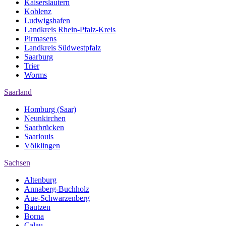
Kaiserslautern
Koblenz
Ludwigshafen
Landkreis Rhein-Pfalz-Kreis
Pirmasens
Landkreis Südwestpfalz
Saarburg
Trier
Worms
Saarland
Homburg (Saar)
Neunkirchen
Saarbrücken
Saarlouis
Völklingen
Sachsen
Altenburg
Annaberg-Buchholz
Aue-Schwarzenberg
Bautzen
Borna
Calau