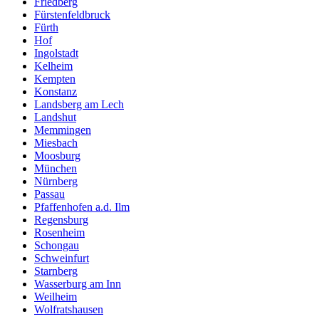
Friedberg
Fürstenfeldbruck
Fürth
Hof
Ingolstadt
Kelheim
Kempten
Konstanz
Landsberg am Lech
Landshut
Memmingen
Miesbach
Moosburg
München
Nürnberg
Passau
Pfaffenhofen a.d. Ilm
Regensburg
Rosenheim
Schongau
Schweinfurt
Starnberg
Wasserburg am Inn
Weilheim
Wolfratshausen