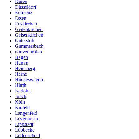
Düren
Düsseldorf
Erkelenz
Essen
Euskirchen
Geilenkirchen
Gelsenkirchen
Gütersloh
Gummersbach
Grevenbroich
Hagen
Hamm
Heinsberg
Herne
Hückeswagen
Hürth
Iserlohn
Jülich
Köln
Krefeld
Langenfeld
Leverkusen
Lippstadt
Lübbecke
Lüdenscheid