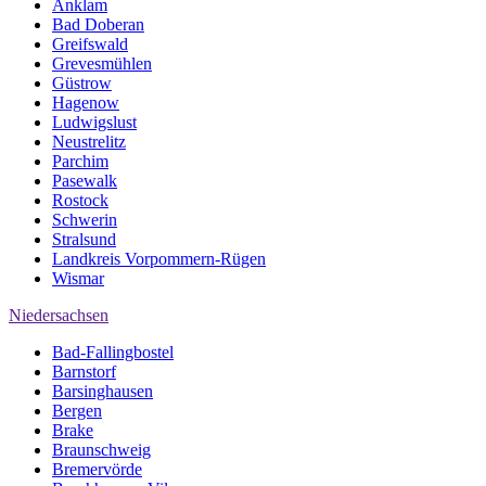
Anklam
Bad Doberan
Greifswald
Grevesmühlen
Güstrow
Hagenow
Ludwigslust
Neustrelitz
Parchim
Pasewalk
Rostock
Schwerin
Stralsund
Landkreis Vorpommern-Rügen
Wismar
Niedersachsen
Bad-Fallingbostel
Barnstorf
Barsinghausen
Bergen
Brake
Braunschweig
Bremervörde