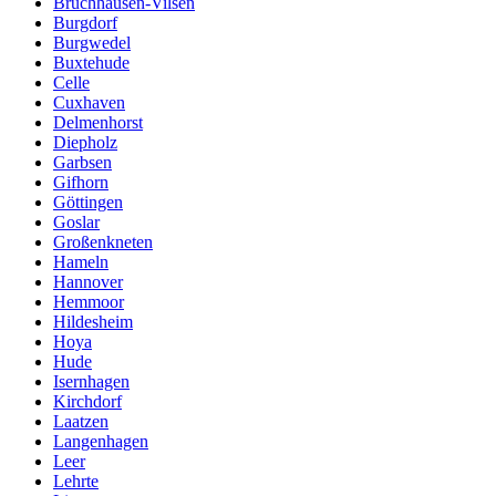
Bruchhausen-Vilsen
Burgdorf
Burgwedel
Buxtehude
Celle
Cuxhaven
Delmenhorst
Diepholz
Garbsen
Gifhorn
Göttingen
Goslar
Großenkneten
Hameln
Hannover
Hemmoor
Hildesheim
Hoya
Hude
Isernhagen
Kirchdorf
Laatzen
Langenhagen
Leer
Lehrte