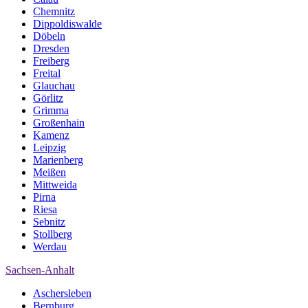
Chemnitz
Dippoldiswalde
Döbeln
Dresden
Freiberg
Freital
Glauchau
Görlitz
Grimma
Großenhain
Kamenz
Leipzig
Marienberg
Meißen
Mittweida
Pirna
Riesa
Sebnitz
Stollberg
Werdau
Sachsen-Anhalt
Aschersleben
Bernburg