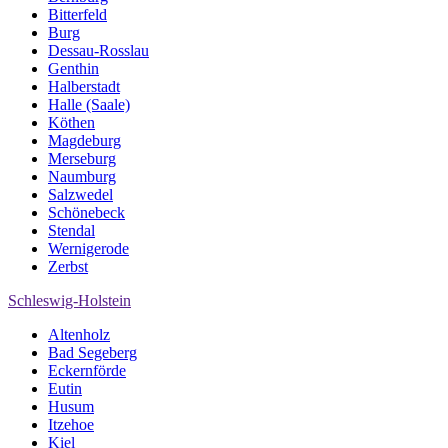
Bitterfeld
Burg
Dessau-Rosslau
Genthin
Halberstadt
Halle (Saale)
Köthen
Magdeburg
Merseburg
Naumburg
Salzwedel
Schönebeck
Stendal
Wernigerode
Zerbst
Schleswig-Holstein
Altenholz
Bad Segeberg
Eckernförde
Eutin
Husum
Itzehoe
Kiel