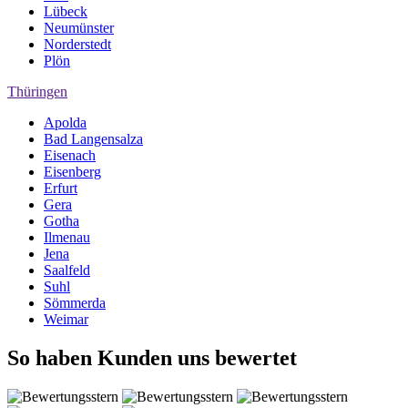
Lübeck
Neumünster
Norderstedt
Plön
Thüringen
Apolda
Bad Langensalza
Eisenach
Eisenberg
Erfurt
Gera
Gotha
Ilmenau
Jena
Saalfeld
Suhl
Sömmerda
Weimar
So haben Kunden uns bewertet