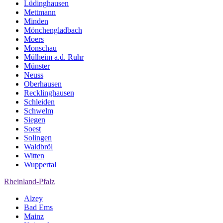
Lüdinghausen
Mettmann
Minden
Mönchengladbach
Moers
Monschau
Mülheim a.d. Ruhr
Münster
Neuss
Oberhausen
Recklinghausen
Schleiden
Schwelm
Siegen
Soest
Solingen
Waldbröl
Witten
Wuppertal
Rheinland-Pfalz
Alzey
Bad Ems
Mainz