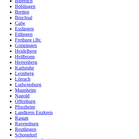
Biberach
Böblingen
Bretten
Bruchsal
Calw
Esslingen
Ettlingen
Freiburg i.Br.
Göppingen
Heidelberg
Heilbronn
Herrenberg
Karlsruhe
Leonberg
Lörrach
Ludwigsburg
Mannheim
Nagold
Offenburg
Pforzheim
Landkreis Enzkreis
Rastatt
Ravensburg
Reutlingen
Schorndorf