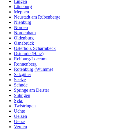
Lingen
Lüneburg
Meppen
Neustadt am Rübenberge
Nienburg
Norden
Nordenham
Oldenburg
Osnabrück
Osterholz-Scharmbeck
Osterode (Harz)
Rehburg-Loccum
Ronnenberg
Rotenburg (Wümme)
Salzgitter
Seelze
Sehnde
Springe am Deister
Sulingen
Syke
Twistringen
Uchte
Uelzen
Uetze
Verden