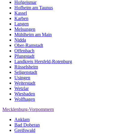
Hofgeismar
Hofheim am Taunus
Kassel
Karben
Langen
Melsungen
Mühlheim am Main
Nidda
Ober-Ramstadt
Offenbach
Pfungstadt
Landkreis Hersfeld-Rotenburg
Rüsselsheim
Seligenstadt
Usingen
Weiterstadt
Wetzlar
Wiesbaden
Wolfhagen
Mecklenburg-Vorpommern
Anklam
Bad Doberan
Greifswald