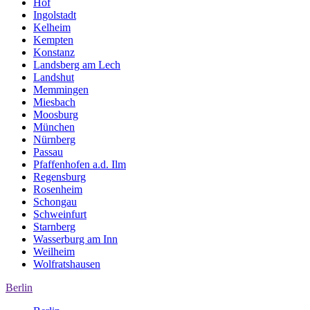
Hof
Ingolstadt
Kelheim
Kempten
Konstanz
Landsberg am Lech
Landshut
Memmingen
Miesbach
Moosburg
München
Nürnberg
Passau
Pfaffenhofen a.d. Ilm
Regensburg
Rosenheim
Schongau
Schweinfurt
Starnberg
Wasserburg am Inn
Weilheim
Wolfratshausen
Berlin