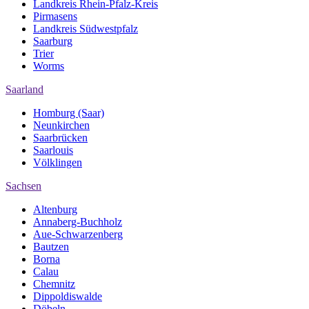
Landkreis Rhein-Pfalz-Kreis
Pirmasens
Landkreis Südwestpfalz
Saarburg
Trier
Worms
Saarland
Homburg (Saar)
Neunkirchen
Saarbrücken
Saarlouis
Völklingen
Sachsen
Altenburg
Annaberg-Buchholz
Aue-Schwarzenberg
Bautzen
Borna
Calau
Chemnitz
Dippoldiswalde
Döbeln