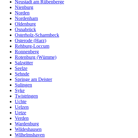
Neustadt am Rübenberge
Nienburg
Norden
Nordenham
Oldenburg
Osnabrück
Osterholz-Scharmbeck
Osterode (Harz)
Rehburg-Loccum
Ronnenberg
Rotenburg (Wümme)
Salzgitter
Seelze
Sehnde
Springe am Deister
Sulingen
Syke
Twistringen
Uchte
Uelzen
Uetze
Verden
Wardenburg
Wildeshausen
Wilhelmshaven