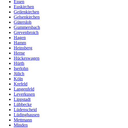
Essen
Euskirchen
Geilenkirchen
Gelsenkirchen
Gütersloh
Gummersbach
Grevenbroich
Hagen
Hamm
Heinsberg
Herne
Hückeswagen
Hürth
Iserlohn
Jülich
Köln
Krefeld
Langenfeld
Leverkusen
Lippstadt
Lübbecke
Lüdenscheid
Lüdinghausen
Mettmann
Minden