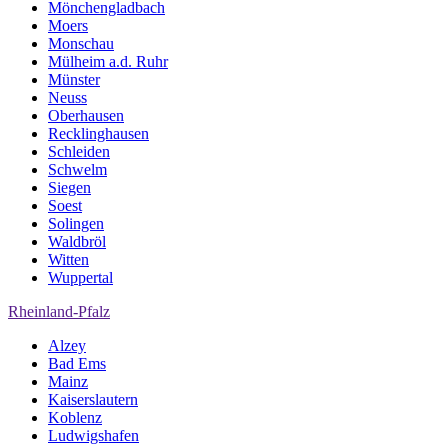
Mönchengladbach
Moers
Monschau
Mülheim a.d. Ruhr
Münster
Neuss
Oberhausen
Recklinghausen
Schleiden
Schwelm
Siegen
Soest
Solingen
Waldbröl
Witten
Wuppertal
Rheinland-Pfalz
Alzey
Bad Ems
Mainz
Kaiserslautern
Koblenz
Ludwigshafen