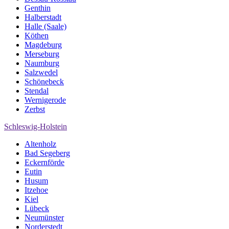
Genthin
Halberstadt
Halle (Saale)
Köthen
Magdeburg
Merseburg
Naumburg
Salzwedel
Schönebeck
Stendal
Wernigerode
Zerbst
Schleswig-Holstein
Altenholz
Bad Segeberg
Eckernförde
Eutin
Husum
Itzehoe
Kiel
Lübeck
Neumünster
Norderstedt