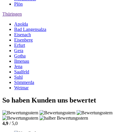
Plön
Thüringen
Apolda
Bad Langensalza
Eisenach
Eisenberg
Erfurt
Gera
Gotha
Ilmenau
Jena
Saalfeld
Suhl
Sömmerda
Weimar
So haben Kunden uns bewertet
4,9
/ 5,0