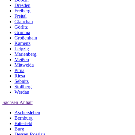
Dresden
Freiberg
Freital
Glauchau
Görlitz
Grimma
Großenhain
Kamenz
Leipzig
Marienberg
Meißen
Mittweida
Pirna
Riesa
Sebnitz
Stollberg
Werdau
Sachsen-Anhalt
Aschersleben
Bernburg
Bitterfeld
Burg
Dessau-Rosslau