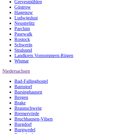
Grevesmühlen
Güstrow
Hagenow
Ludwigslust
Neustrelitz
Parchim
Pasewalk
Rostock
Schwerin
Stralsund
Landkreis Vorpommern-Rügen
Wismar
Niedersachsen
Bad-Fallingbostel
Barnstorf
Barsinghausen
Bergen
Brake
Braunschweig
Bremervörde
Bruchhausen-Vilsen
Burgdorf
Burgwedel