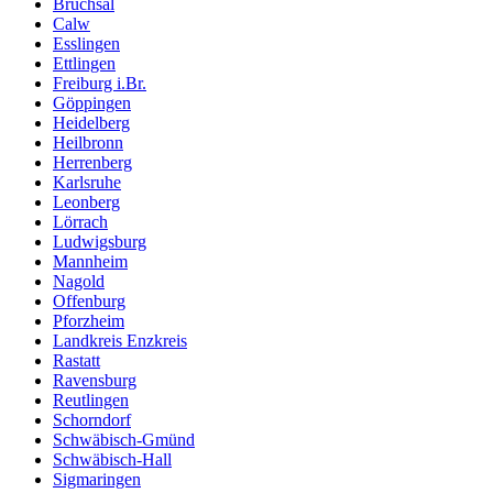
Bruchsal
Calw
Esslingen
Ettlingen
Freiburg i.Br.
Göppingen
Heidelberg
Heilbronn
Herrenberg
Karlsruhe
Leonberg
Lörrach
Ludwigsburg
Mannheim
Nagold
Offenburg
Pforzheim
Landkreis Enzkreis
Rastatt
Ravensburg
Reutlingen
Schorndorf
Schwäbisch-Gmünd
Schwäbisch-Hall
Sigmaringen